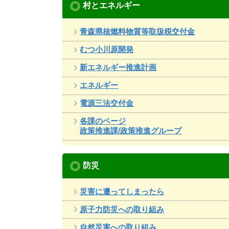
村とエネルギー
青森県核燃料物質等取扱税交付金
むつ小川原開発
新エネルギー推進計画
エネルギー
電源三法交付金
各課のページ
政策推進課/政策推進グループ
防災
災害に遭ってしまったら
原子力防災への取り組み
自然災害への取り組み