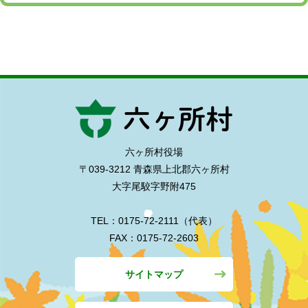
六ヶ所村役場
〒039-3212 青森県上北郡六ヶ所村
大字尾駮字野附475
TEL：0175-72-2111（代表）
FAX：0175-72-2603
サイトマップ