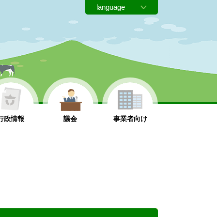
行政情報
議会
事業者向け