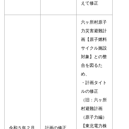
えて修正
六ヶ所村原子
力災害避難計
画【原子燃料
サイクル施設
対象】との整
合を図るた
め、
・計画タイト
ルの修正
（旧：六ヶ所
村避難計画
（原子力編）
【東北電力株
令和５年２月
計画の修正