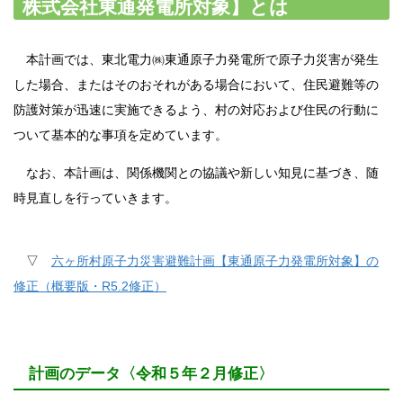
株式会社東通発電所対象】とは
本計画では、東北電力㈱東通原子力発電所で原子力災害が発生
した場合、またはそのおそれがある場合において、住民避難等の
防護対策が迅速に実施できるよう、村の対応および住民の行動に
ついて基本的な事項を定めています。
なお、本計画は、関係機関との協議や新しい知見に基づき、随
時見直しを行っていきます。
▽
六ヶ所村原子力災害避難計画【東通原子力発電所対象】の
修正（概要版・R5.2修正）
計画のデータ〈令和５年２月修正〉