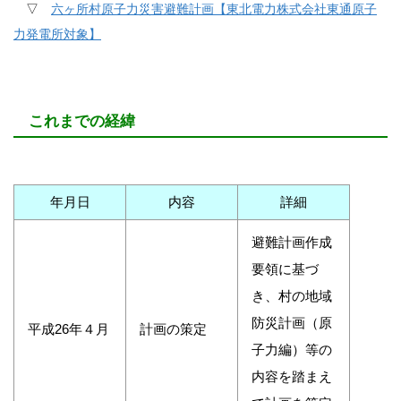
▽
六ヶ所村原子力災害避難計画【東北電力株式会社東通原子
力発電所対象】
これまでの経緯
年月日
内容
詳細
避難計画作成
要領に基づ
き、村の地域
防災計画（原
平成26年４月
計画の策定
子力編）等の
内容を踏まえ