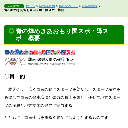
現在位置：
ホーム
情報掲載用
各課のページ
社会教育課
青の煌めきあおもり国スポ・障スポ 概要
青の煌めきあおもり国スポ・障ス
ポ 概要
〇
目 的
本大会は、広く国民の間にスポーツを普及し、スポーツ精神を
高揚して国民の健康増進と体力の向上を図り、併せて地方スポー
ツの振興と地方文化の発展に寄与する
とともに、国民生活を明るく豊かにしようとするものです。