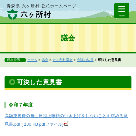
青森県 六ヶ所村 公式ホームページ
menu
議会
現在位置：
ホーム
議会
六ヶ所村議会
会議の結果
可決した意見書
可決した意見書
令和７年度
高額療養費の自己負担上限額の引き上げをしないことを求める意
見書.pdf [ 130 KB pdfファイル]